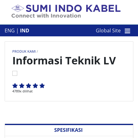
Skip to content
TENTANG KAMI
ENG
|
IND
Global Site
PRODUK KAMI
PRODUK KAMI
/
PERUSAHAAN
Informasi Teknik LV
KONTAK
4789x dilihat
SPESIFIKASI