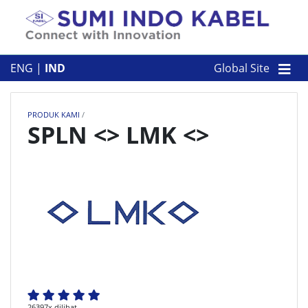
Skip to content
TENTANG KAMI
ENG
|
IND
Global Site
PRODUK KAMI
PRODUK KAMI
/
PERUSAHAAN
SPLN <> LMK <>
KONTAK
26397x dilihat